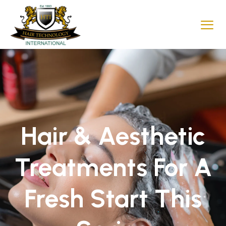
Hair & Aesthetic
Treatments For A
Fresh Start This