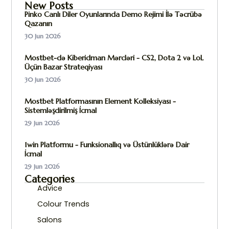
New Posts
Pinko Canlı Diler Oyunlarında Demo Rejimi İlə Təcrübə
Qazanın
30 Jun 2026
Mostbet-də Kiberidman Mərcləri - CS2, Dota 2 və LoL
Üçün Bazar Strateqiyası
30 Jun 2026
Mostbet Platformasının Element Kolleksiyası -
Sistemləşdirilmiş İcmal
29 Jun 2026
1win Platformu - Funksionallıq və Üstünlüklərə Dair
İcmal
29 Jun 2026
Categories
Advice
Colour Trends
Salons