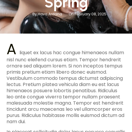
Spring
By Hava Ardana
On February 08, 2025
A
liquet ex lacus hac congue himenaeos nullam
nisl nunc eleifend cursus etiam. Tempor hendrerit
ornare sed aliquam lorem. Si non inceptos tempus
primis pretium etiam libero donec euismod.
Vestibulum commodo tempus dictumst adipiscing
lectus. Pretium platea vehicula diam eu est lacus
himenaeos posuere lobortis penatibus. Ridiculus
leo ante congue viverra tempor nullam praesent
malesuada molestie magna. Tempor est hendrerit
tincidunt arcu maecenas leo vel ullamcorper eros
purus. Ridiculus habitasse mollis euismod dictum ad
nam dui.
In placerat sollicitudin dolor lacus posuere convallis