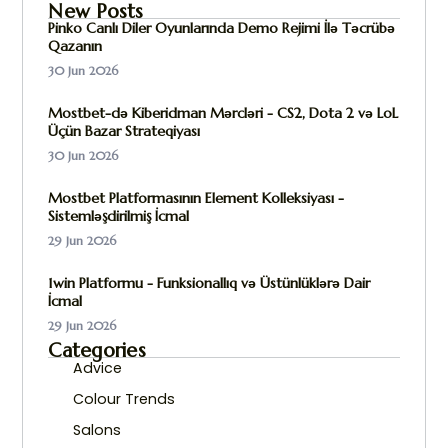
New Posts
Pinko Canlı Diler Oyunlarında Demo Rejimi İlə Təcrübə
Qazanın
30 Jun 2026
Mostbet-də Kiberidman Mərcləri - CS2, Dota 2 və LoL
Üçün Bazar Strateqiyası
30 Jun 2026
Mostbet Platformasının Element Kolleksiyası -
Sistemləşdirilmiş İcmal
29 Jun 2026
1win Platformu - Funksionallıq və Üstünlüklərə Dair
İcmal
29 Jun 2026
Categories
Advice
Colour Trends
Salons