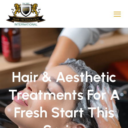
Hair & Aesthetic
Treatments For A
Fresh Start This