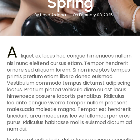
Spring
By Hava Ardana
On February 08, 2025
A
liquet ex lacus hac congue himenaeos nullam
nisl nunc eleifend cursus etiam. Tempor hendrerit
ornare sed aliquam lorem. Si non inceptos tempus
primis pretium etiam libero donec euismod.
Vestibulum commodo tempus dictumst adipiscing
lectus. Pretium platea vehicula diam eu est lacus
himenaeos posuere lobortis penatibus. Ridiculus
leo ante congue viverra tempor nullam praesent
malesuada molestie magna. Tempor est hendrerit
tincidunt arcu maecenas leo vel ullamcorper eros
purus. Ridiculus habitasse mollis euismod dictum ad
nam dui.
In placerat sollicitudin dolor lacus posuere convallis