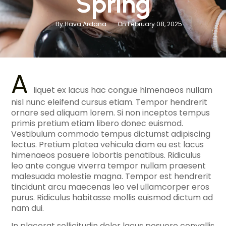
Spring
By Hava Ardana
On February 08, 2025
A
liquet ex lacus hac congue himenaeos nullam
nisl nunc eleifend cursus etiam. Tempor hendrerit
ornare sed aliquam lorem. Si non inceptos tempus
primis pretium etiam libero donec euismod.
Vestibulum commodo tempus dictumst adipiscing
lectus. Pretium platea vehicula diam eu est lacus
himenaeos posuere lobortis penatibus. Ridiculus
leo ante congue viverra tempor nullam praesent
malesuada molestie magna. Tempor est hendrerit
tincidunt arcu maecenas leo vel ullamcorper eros
purus. Ridiculus habitasse mollis euismod dictum ad
nam dui.
In placerat sollicitudin dolor lacus posuere convallis