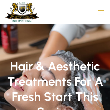
Hair & Aesthetic
Treatments For A
Fresh Start This