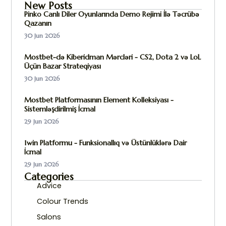
New Posts
Pinko Canlı Diler Oyunlarında Demo Rejimi İlə Təcrübə
Qazanın
30 Jun 2026
Mostbet-də Kiberidman Mərcləri - CS2, Dota 2 və LoL
Üçün Bazar Strateqiyası
30 Jun 2026
Mostbet Platformasının Element Kolleksiyası -
Sistemləşdirilmiş İcmal
29 Jun 2026
1win Platformu - Funksionallıq və Üstünlüklərə Dair
İcmal
29 Jun 2026
Categories
Advice
Colour Trends
Salons