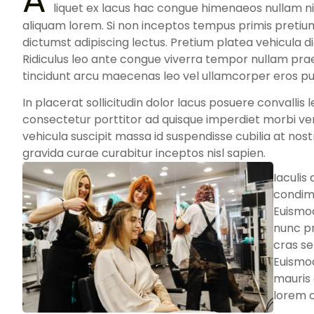
A
liquet ex lacus hac congue himenaeos nullam ni
aliquam lorem. Si non inceptos tempus primis pret
dictumst adipiscing lectus. Pretium platea vehicula 
Ridiculus leo ante congue viverra tempor nullam p
tincidunt arcu maecenas leo vel ullamcorper eros pur
In placerat sollicitudin dolor lacus posuere convallis l
consectetur porttitor ad quisque imperdiet morbi venen
vehicula suscipit massa id suspendisse cubilia at nost
gravida curae curabitur inceptos nisl sapien.
Iaculis
condime
Euismod
nunc pr
cras s
Euismo
mauris 
lorem 