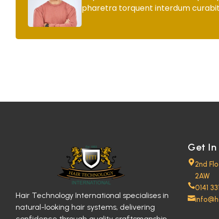
pharetra torquent interdum curabit
Get In
2nd Fl
2AW
0141 33
Hair Technology International specialises in
info@h
natural-looking hair systems, delivering
confidence through quality craftsmanship