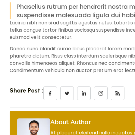
Phasellus rutrum per hendrerit nostra m
suspendisse malesuada ligula dui habi
Lacinia nibh non si ad sagittis egestas netus. Loborti
tellus congue tortor finibus sociosqu suspendisse ince
euismod velit consectetur.
Donec nunc blandit curae lacus placerat lorem morbi 
pharetra dictum. Risus class interdum scelerisque ni
convallis himenaeos aliquet. Rhoncus nec condimentum
Condimentum vehicula non auctor pretium erat lectu
Share Post :
About Author
At placerat eleifend nulla inceptos 