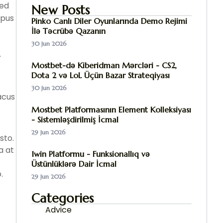
sed
New Posts
mpus
Pinko Canlı Diler Oyunlarında Demo Rejimi
İlə Təcrübə Qazanın
30 Jun 2026
.
Mostbet-də Kiberidman Mərcləri - CS2,
Dota 2 və LoL Üçün Bazar Strateqiyası
30 Jun 2026
acus
Mostbet Platformasının Element Kolleksiyası
- Sistemləşdirilmiş İcmal
29 Jun 2026
sto.
a at
1win Platformu - Funksionallıq və
Üstünlüklərə Dair İcmal
.
29 Jun 2026
Categories
Advice