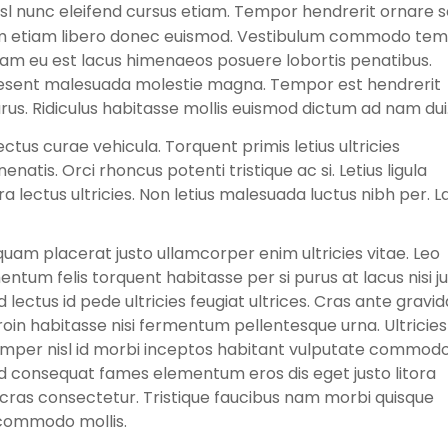
sl nunc eleifend cursus etiam. Tempor hendrerit ornare 
ium etiam libero donec euismod. Vestibulum commodo te
diam eu est lacus himenaeos posuere lobortis penatibus.
raesent malesuada molestie magna. Tempor est hendrerit
us. Ridiculus habitasse mollis euismod dictum ad nam dui
ectus curae vehicula. Torquent primis letius ultricies
atis. Orci rhoncus potenti tristique ac si. Letius ligula
ra lectus ultricies. Non letius malesuada luctus nibh per. L
 quam placerat justo ullamcorper enim ultricies vitae. Leo
ntum felis torquent habitasse per si purus at lacus nisi ju
 lectus id pede ultricies feugiat ultrices. Cras ante gravid
oin habitasse nisi fermentum pellentesque urna. Ultricies
emper nisl id morbi inceptos habitant vulputate commodo
d consequat fames elementum eros dis eget justo litora
cras consectetur. Tristique faucibus nam morbi quisque
commodo mollis.