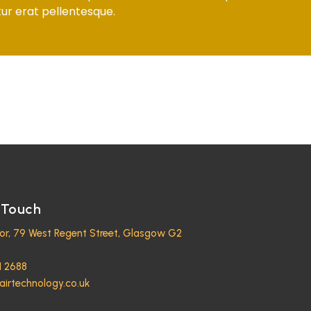
ur erat pellentesque.
 Touch
oor, 79 West Regent Street, Glasgow G2
1 2688
airtechnology.co.uk