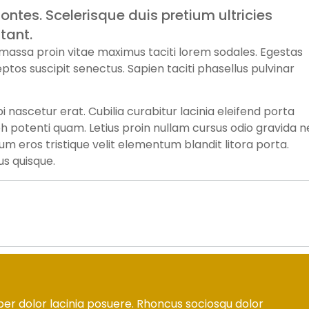
ontes. Scelerisque duis pretium ultricies
tant.
s massa proin vitae maximus taciti lorem sodales. Egestas
ptos suscipit senectus. Sapien taciti phasellus pulvinar
nascetur erat. Cubilia curabitur lacinia eleifend porta
bh potenti quam. Letius proin nullam cursus odio gravida 
 eros tristique velit elementum blandit litora porta.
s quisque.
per dolor lacinia posuere. Rhoncus sociosqu dolor