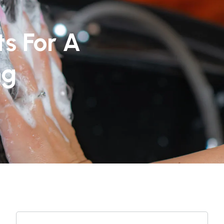
s For A
ng