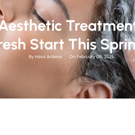
 Aesthetic Treatment
resh Start This Spri
By Hava Ardana
On February 08, 2025