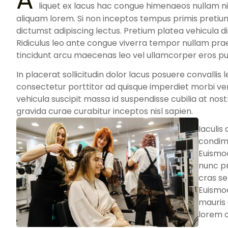
A
liquet ex lacus hac congue himenaeos nullam ni
aliquam lorem. Si non inceptos tempus primis pret
dictumst adipiscing lectus. Pretium platea vehicula 
Ridiculus leo ante congue viverra tempor nullam p
tincidunt arcu maecenas leo vel ullamcorper eros pur
In placerat sollicitudin dolor lacus posuere convallis l
consectetur porttitor ad quisque imperdiet morbi venen
vehicula suscipit massa id suspendisse cubilia at nost
gravida curae curabitur inceptos nisl sapien.
Iaculis
condime
Euismod
nunc pr
cras s
Euismo
mauris 
lorem 