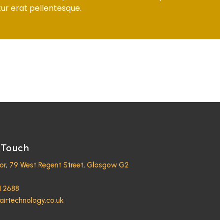
ur erat pellentesque.
 Touch
oor, 79 West Regent Street, Glasgow G2
1 2688
airtechnology.co.uk