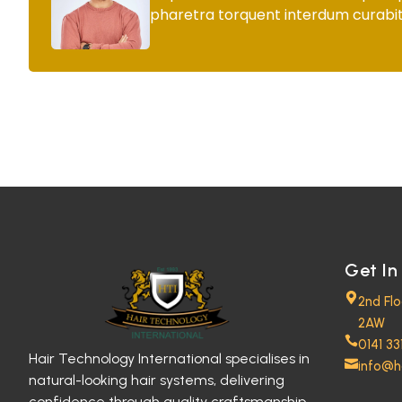
pharetra torquent interdum curabit
Get In
2nd Fl
2AW
0141 33
Hair Technology International specialises in
info@h
natural-looking hair systems, delivering
confidence through quality craftsmanship