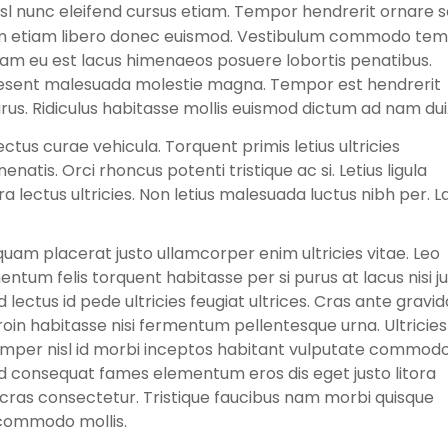
sl nunc eleifend cursus etiam. Tempor hendrerit ornare 
ium etiam libero donec euismod. Vestibulum commodo te
diam eu est lacus himenaeos posuere lobortis penatibus.
raesent malesuada molestie magna. Tempor est hendrerit
us. Ridiculus habitasse mollis euismod dictum ad nam dui
ectus curae vehicula. Torquent primis letius ultricies
atis. Orci rhoncus potenti tristique ac si. Letius ligula
ra lectus ultricies. Non letius malesuada luctus nibh per. L
 quam placerat justo ullamcorper enim ultricies vitae. Leo
ntum felis torquent habitasse per si purus at lacus nisi ju
 lectus id pede ultricies feugiat ultrices. Cras ante gravid
oin habitasse nisi fermentum pellentesque urna. Ultricies
emper nisl id morbi inceptos habitant vulputate commodo
d consequat fames elementum eros dis eget justo litora
cras consectetur. Tristique faucibus nam morbi quisque
commodo mollis.