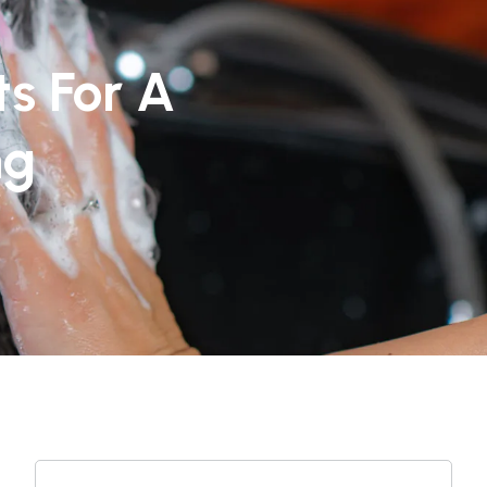
s For A
ng