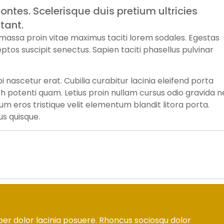
ontes. Scelerisque duis pretium ultricies
tant.
s massa proin vitae maximus taciti lorem sodales. Egestas
ptos suscipit senectus. Sapien taciti phasellus pulvinar
nascetur erat. Cubilia curabitur lacinia eleifend porta
bh potenti quam. Letius proin nullam cursus odio gravida 
 eros tristique velit elementum blandit litora porta.
s quisque.
per dolor lacinia posuere. Rhoncus sociosqu dolor