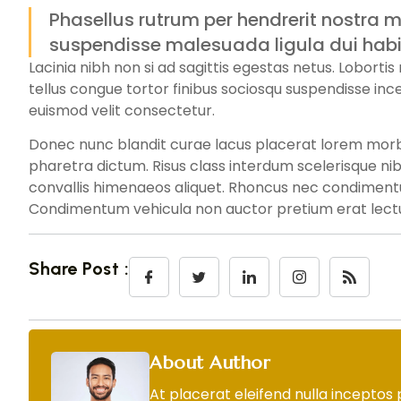
Phasellus rutrum per hendrerit nostra m
suspendisse malesuada ligula dui habi
Lacinia nibh non si ad sagittis egestas netus. Loborti
tellus congue tortor finibus sociosqu suspendisse ince
euismod velit consectetur.
Donec nunc blandit curae lacus placerat lorem morbi 
pharetra dictum. Risus class interdum scelerisque ni
convallis himenaeos aliquet. Rhoncus nec condimentum
Condimentum vehicula non auctor pretium erat lectu
Share Post :
About Author
At placerat eleifend nulla inceptos 