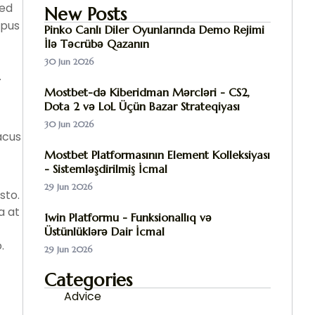
sed
New Posts
mpus
Pinko Canlı Diler Oyunlarında Demo Rejimi
İlə Təcrübə Qazanın
30 Jun 2026
.
Mostbet-də Kiberidman Mərcləri - CS2,
Dota 2 və LoL Üçün Bazar Strateqiyası
30 Jun 2026
acus
Mostbet Platformasının Element Kolleksiyası
- Sistemləşdirilmiş İcmal
29 Jun 2026
sto.
a at
1win Platformu - Funksionallıq və
Üstünlüklərə Dair İcmal
.
29 Jun 2026
Categories
Advice