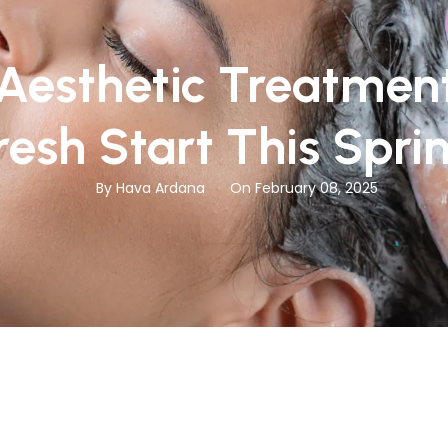
 Aesthetic Treatment
resh Start This Spri
By Hava Ardana
On February 08, 2025