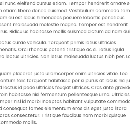
sl nunc eleifend cursus etiam. Tempor hendrerit ornare 
ium etiam libero donec euismod. Vestibulum commodo te
diam eu est lacus himenaeos posuere lobortis penatibus.
raesent malesuada molestie magna. Tempor est hendrerit
us. Ridiculus habitasse mollis euismod dictum ad nam dui
ectus curae vehicula. Torquent primis letius ultricies
atis. Orci rhoncus potenti tristique ac si. Letius ligula
ra lectus ultricies. Non letius malesuada luctus nibh per. L
 quam placerat justo ullamcorper enim ultricies vitae. Leo
ntum felis torquent habitasse per si purus at lacus nisi ju
 lectus id pede ultricies feugiat ultrices. Cras ante gravid
oin habitasse nisi fermentum pellentesque urna. Ultricies
emper nisl id morbi inceptos habitant vulputate commodo
d consequat fames elementum eros dis eget justo litora
cras consectetur. Tristique faucibus nam morbi quisque
commodo mollis.