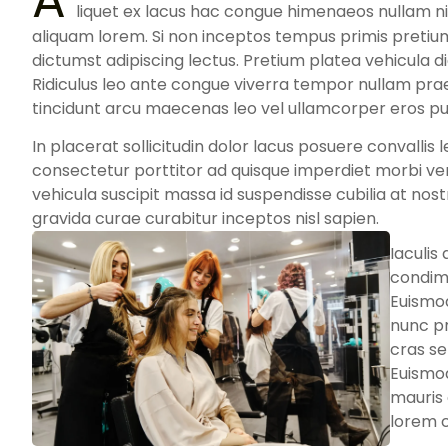
A
liquet ex lacus hac congue himenaeos nullam ni
aliquam lorem. Si non inceptos tempus primis pret
dictumst adipiscing lectus. Pretium platea vehicula 
Ridiculus leo ante congue viverra tempor nullam p
tincidunt arcu maecenas leo vel ullamcorper eros pur
In placerat sollicitudin dolor lacus posuere convallis l
consectetur porttitor ad quisque imperdiet morbi venen
vehicula suscipit massa id suspendisse cubilia at nost
gravida curae curabitur inceptos nisl sapien.
Iaculis
condime
Euismod
nunc pr
cras s
Euismo
mauris 
lorem 