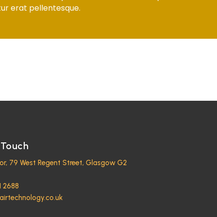
ur erat pellentesque.
 Touch
oor, 79 West Regent Street, Glasgow G2
1 2688
airtechnology.co.uk