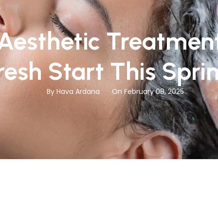
 Aesthetic Treatment
resh Start This Spri
By Hava Ardana
On February 08, 2025