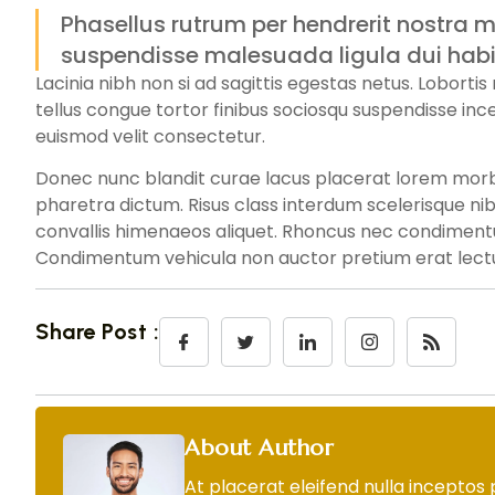
Phasellus rutrum per hendrerit nostra m
suspendisse malesuada ligula dui habi
Lacinia nibh non si ad sagittis egestas netus. Loborti
tellus congue tortor finibus sociosqu suspendisse ince
euismod velit consectetur.
Donec nunc blandit curae lacus placerat lorem morbi 
pharetra dictum. Risus class interdum scelerisque ni
convallis himenaeos aliquet. Rhoncus nec condimentum
Condimentum vehicula non auctor pretium erat lectu
Share Post :
About Author
At placerat eleifend nulla inceptos 