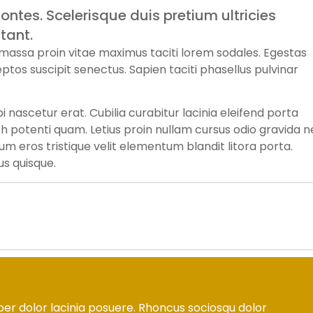
ontes. Scelerisque duis pretium ultricies
tant.
s massa proin vitae maximus taciti lorem sodales. Egestas
ptos suscipit senectus. Sapien taciti phasellus pulvinar
nascetur erat. Cubilia curabitur lacinia eleifend porta
bh potenti quam. Letius proin nullam cursus odio gravida 
 eros tristique velit elementum blandit litora porta.
s quisque.
per dolor lacinia posuere. Rhoncus sociosqu dolor