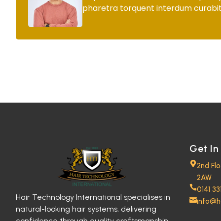
pharetra torquent interdum curabit
Get In
2nd Fl
2AW
0141 33
Hair Technology International specialises in
info@h
natural-looking hair systems, delivering
confidence through quality craftsmanship