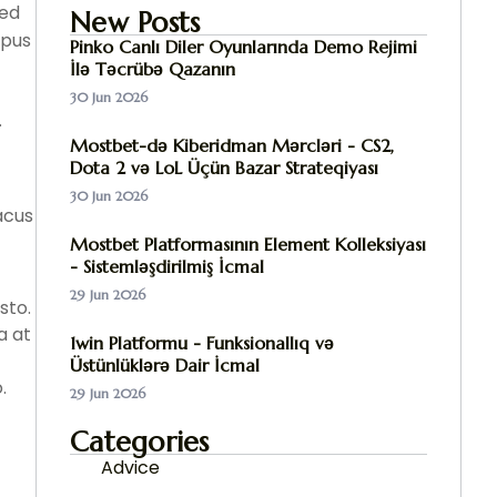
sed
New Posts
mpus
Pinko Canlı Diler Oyunlarında Demo Rejimi
İlə Təcrübə Qazanın
30 Jun 2026
.
Mostbet-də Kiberidman Mərcləri - CS2,
Dota 2 və LoL Üçün Bazar Strateqiyası
30 Jun 2026
acus
Mostbet Platformasının Element Kolleksiyası
- Sistemləşdirilmiş İcmal
29 Jun 2026
sto.
a at
1win Platformu - Funksionallıq və
Üstünlüklərə Dair İcmal
.
29 Jun 2026
Categories
Advice