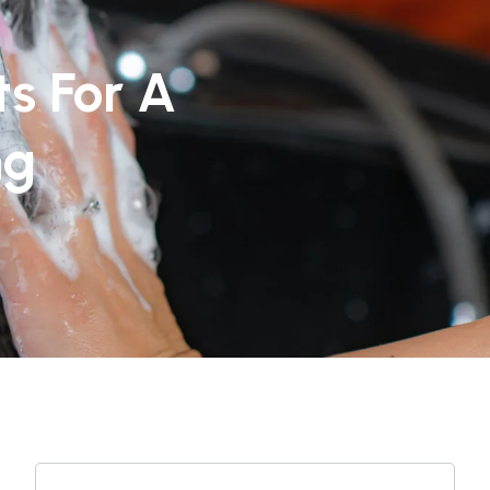
s For A
ng