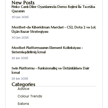
New Posts
Pinko Canlı Diler Oyunlarında Demo Rejimi İlə Təcrübə
Qazanın
30 Jun 2026
Mostbet-də Kiberidman Mərcləri - CS2, Dota 2 və LoL
Üçün Bazar Strateqiyası
30 Jun 2026
Mostbet Platformasının Element Kolleksiyası -
Sistemləşdirilmiş İcmal
29 Jun 2026
1win Platformu - Funksionallıq və Üstünlüklərə Dair
İcmal
29 Jun 2026
Categories
Advice
Colour Trends
Salons