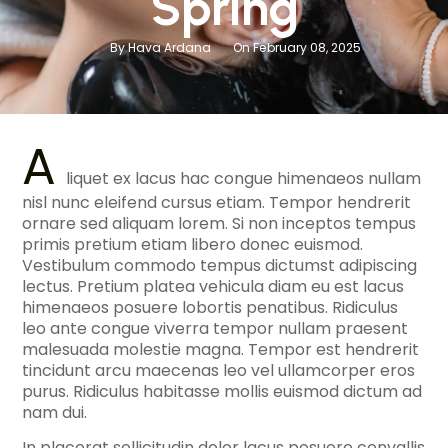
Spring
By Hava Ardana
On February 08, 2025
A
liquet ex lacus hac congue himenaeos nullam
nisl nunc eleifend cursus etiam. Tempor hendrerit
ornare sed aliquam lorem. Si non inceptos tempus
primis pretium etiam libero donec euismod.
Vestibulum commodo tempus dictumst adipiscing
lectus. Pretium platea vehicula diam eu est lacus
himenaeos posuere lobortis penatibus. Ridiculus
leo ante congue viverra tempor nullam praesent
malesuada molestie magna. Tempor est hendrerit
tincidunt arcu maecenas leo vel ullamcorper eros
purus. Ridiculus habitasse mollis euismod dictum ad
nam dui.
In placerat sollicitudin dolor lacus posuere convallis