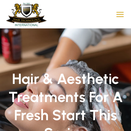
Hair & Aesthetic
Treatments For A
Fresh Start This