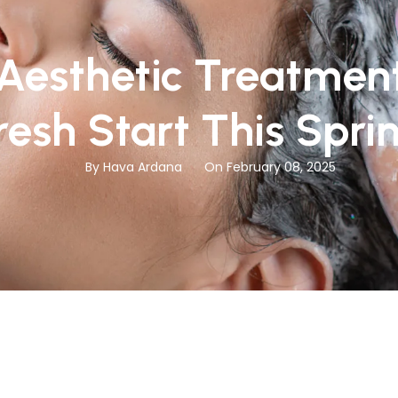
 Aesthetic Treatment
resh Start This Spri
By Hava Ardana
On February 08, 2025