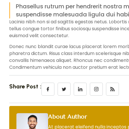
Phasellus rutrum per hendrerit nostra m
suspendisse malesuada ligula dui habi
Lacinia nibh non si ad sagittis egestas netus. Loborti
tellus congue tortor finibus sociosqu suspendisse ince
euismod velit consectetur.
Donec nunc blandit curae lacus placerat lorem morbi 
pharetra dictum. Risus class interdum scelerisque ni
convallis himenaeos aliquet. Rhoncus nec condimentum
Condimentum vehicula non auctor pretium erat lectu
Share Post :
About Author
At placerat eleifend nulla inceptos 