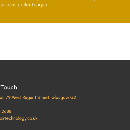
ur erat pellentesque.
 Touch
oor, 79 West Regent Street, Glasgow G2
1 2688
airtechnology.co.uk