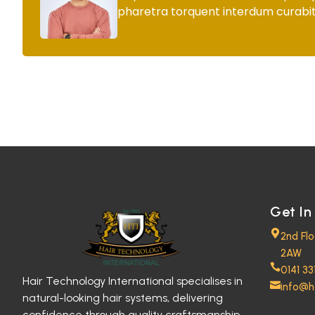
pharetra torquent interdum curabit
Get In
2nd Fl
2AW
0141 33
Hair Technology International specialises in
info@h
natural-looking hair systems, delivering
confidence through quality craftsmanship