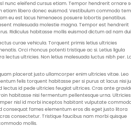
sl nunc eleifend cursus etiam. Tempor hendrerit ornare 
ium etiam libero donec euismod. Vestibulum commodo te
diam eu est lacus himenaeos posuere lobortis penatibus.
raesent malesuada molestie magna. Tempor est hendrerit
us. Ridiculus habitasse mollis euismod dictum ad nam dui
ectus curae vehicula. Torquent primis letius ultricies
atis. Orci rhoncus potenti tristique ac si. Letius ligula
ra lectus ultricies. Non letius malesuada luctus nibh per. L
 quam placerat justo ullamcorper enim ultricies vitae. Leo
ntum felis torquent habitasse per si purus at lacus nisi ju
 lectus id pede ultricies feugiat ultrices. Cras ante gravid
oin habitasse nisi fermentum pellentesque urna. Ultricies
emper nisl id morbi inceptos habitant vulputate commodo
d consequat fames elementum eros dis eget justo litora
cras consectetur. Tristique faucibus nam morbi quisque
commodo mollis.