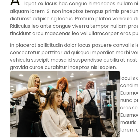
A
liquet ex lacus hac congue himenaeos nullam ni
aliquam lorem. Si non inceptos tempus primis pret
dictumst adipiscing lectus. Pretium platea vehicula 
Ridiculus leo ante congue viverra tempor nullam p
tincidunt arcu maecenas leo vel ullamcorper eros pur
In placerat sollicitudin dolor lacus posuere convallis l
consectetur porttitor ad quisque imperdiet morbi venen
vehicula suscipit massa id suspendisse cubilia at nost
gravida curae curabitur inceptos nisl sapien.
Iaculis
condime
Euismod
nunc pr
cras s
Euismo
mauris 
lorem 