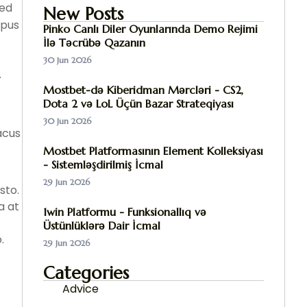
sed
New Posts
mpus
Pinko Canlı Diler Oyunlarında Demo Rejimi
İlə Təcrübə Qazanın
30 Jun 2026
.
Mostbet-də Kiberidman Mərcləri - CS2,
Dota 2 və LoL Üçün Bazar Strateqiyası
30 Jun 2026
acus
Mostbet Platformasının Element Kolleksiyası
- Sistemləşdirilmiş İcmal
29 Jun 2026
sto.
a at
1win Platformu - Funksionallıq və
Üstünlüklərə Dair İcmal
.
29 Jun 2026
Categories
Advice