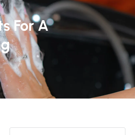
s For A
ng