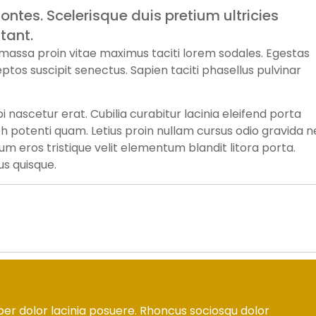
ontes. Scelerisque duis pretium ultricies
tant.
s massa proin vitae maximus taciti lorem sodales. Egestas
ptos suscipit senectus. Sapien taciti phasellus pulvinar
nascetur erat. Cubilia curabitur lacinia eleifend porta
bh potenti quam. Letius proin nullam cursus odio gravida 
 eros tristique velit elementum blandit litora porta.
s quisque.
per dolor lacinia posuere. Rhoncus sociosqu dolor