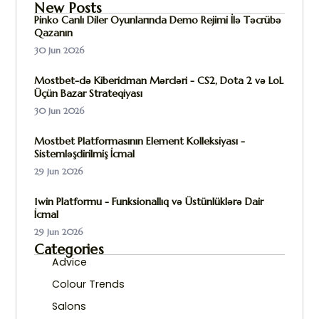
New Posts
Pinko Canlı Diler Oyunlarında Demo Rejimi İlə Təcrübə
Qazanın
30 Jun 2026
Mostbet-də Kiberidman Mərcləri - CS2, Dota 2 və LoL
Üçün Bazar Strateqiyası
30 Jun 2026
Mostbet Platformasının Element Kolleksiyası -
Sistemləşdirilmiş İcmal
29 Jun 2026
1win Platformu - Funksionallıq və Üstünlüklərə Dair
İcmal
29 Jun 2026
Categories
Advice
Colour Trends
Salons