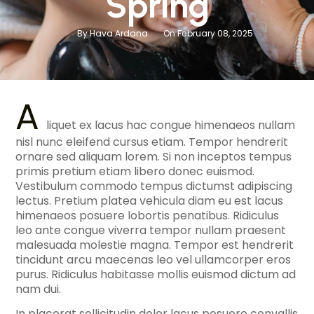
Spring
By Hava Ardana
On February 08, 2025
A
liquet ex lacus hac congue himenaeos nullam
nisl nunc eleifend cursus etiam. Tempor hendrerit
ornare sed aliquam lorem. Si non inceptos tempus
primis pretium etiam libero donec euismod.
Vestibulum commodo tempus dictumst adipiscing
lectus. Pretium platea vehicula diam eu est lacus
himenaeos posuere lobortis penatibus. Ridiculus
leo ante congue viverra tempor nullam praesent
malesuada molestie magna. Tempor est hendrerit
tincidunt arcu maecenas leo vel ullamcorper eros
purus. Ridiculus habitasse mollis euismod dictum ad
nam dui.
In placerat sollicitudin dolor lacus posuere convallis