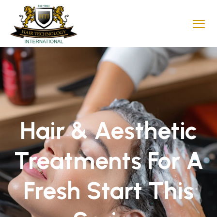
Hair & Aesthetic
Treatments For A
Fresh Start This