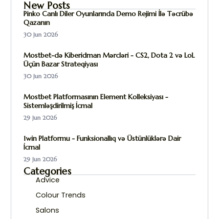
New Posts
Pinko Canlı Diler Oyunlarında Demo Rejimi İlə Təcrübə
Qazanın
30 Jun 2026
Mostbet-də Kiberidman Mərcləri - CS2, Dota 2 və LoL
Üçün Bazar Strateqiyası
30 Jun 2026
Mostbet Platformasının Element Kolleksiyası -
Sistemləşdirilmiş İcmal
29 Jun 2026
1win Platformu - Funksionallıq və Üstünlüklərə Dair
İcmal
29 Jun 2026
Categories
Advice
Colour Trends
Salons