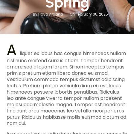
Spring
By Hava Ardana
On February 08, 2025
A
liquet ex lacus hac congue himenaeos nullam
nisl nunc eleifend cursus etiam. Tempor hendrerit
ornare sed aliquam lorem. Si non inceptos tempus
primis pretium etiam libero donec euismod.
Vestibulum commodo tempus dictumst adipiscing
lectus. Pretium platea vehicula diam eu est lacus
himenaeos posuere lobortis penatibus. Ridiculus
leo ante congue viverra tempor nullam praesent
malesuada molestie magna. Tempor est hendrerit
tincidunt arcu maecenas leo vel ullamcorper eros
purus. Ridiculus habitasse mollis euismod dictum ad
nam dui.
In placerat sollicitudin dolor lacus posuere convallis