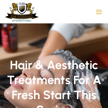
Hair & Aesthetic
Treatments For A
Fresh Start This